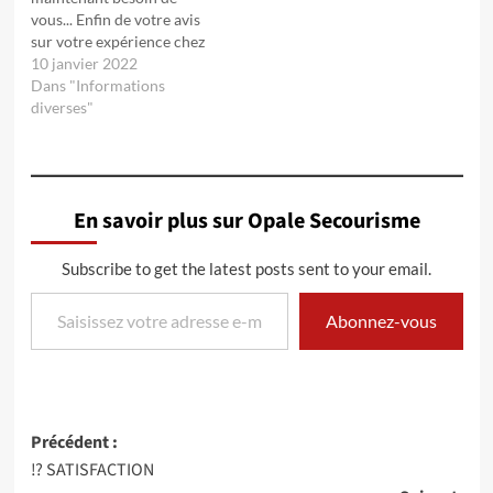
vous... Enfin de votre avis
sur votre expérience chez
nous 😉. Merci de prendre
10 janvier 2022
quelques secondes pour
Dans "Informations
répondre à notre
diverses"
questionnaire de
satisfaction.
https://fr.surveymonkey.com/r/KJ3WB2C
En savoir plus sur Opale Secourisme
Subscribe to get the latest posts sent to your email.
Saisissez votre adresse e-mail…
Abonnez-vous
Navigation
Précédent :
⁉️ SATISFACTION
d’article