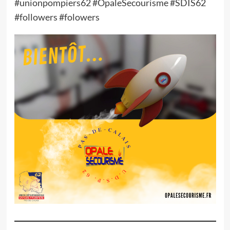
#unionpompiers62 #OpaleSecourisme #SDIS62
#followers #folowers