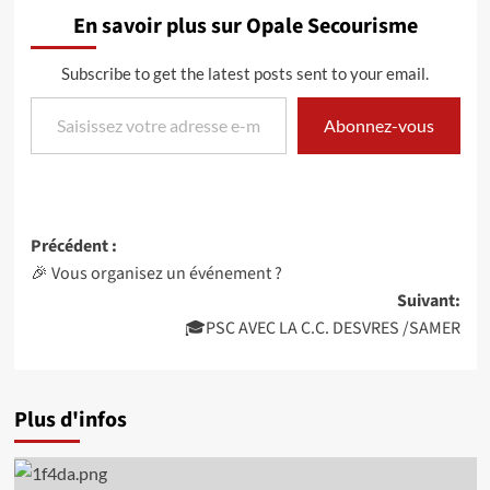
En savoir plus sur Opale Secourisme
Subscribe to get the latest posts sent to your email.
Saisissez votre adresse e-mail…
Abonnez-vous
Navigation
Précédent :
🎉 Vous organisez un événement ?
d’article
Suivant:
🎓PSC AVEC LA C.C. DESVRES /SAMER
Plus d'infos