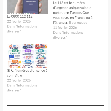
Le 112 est le numéro
d’urgence unique valable
partout en Europe. Que
Le 0800 112 112
vous soyez en France ou à
22 février 2026
l’étranger, il permet de
Dans "Informations
contacter gratuitement les
11 février 2026
diverses"
services de secours
Dans "Informations
24h/24 et 7j/7. 👉Incendie
diverses"
👉Accident👉Détresse
médicale👉Situation de
dangerUn seul réflexe :
composez le 112.Cette
journée est aussi
l’occasion de rappeler
🚨📞 Numéros d’urgence à
l’importance de se…
connaître
22 février 2026
Dans "Informations
diverses"