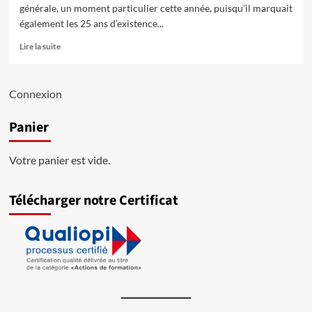
générale, un moment particulier cette année, puisqu’il marquait
également les 25 ans d’existence...
En
Lire la suite
savoir
plus
sur
Connexion
📸
ASSEMBLÉE
Panier
GÉNÉRALE
–
RETOUR
Votre panier est vide.
EN
IMAGES
Télécharger notre Certificat