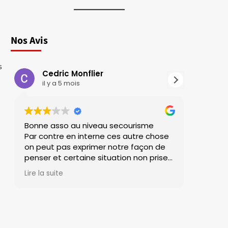
Nos Avis
s
Cedric Monflier
Lilit
il y a 5 mois
il y 
Bonne asso au niveau secourisme
Ambiance
Par contre en interne ces autre chose
et bonn
on peut pas exprimer notre façon de
penser et certaine situation non prise
au sérieux.
Lire la suite
Concernant à l'aide au victime rien à
dire asso professionnelle à l'écoute et
très attentive vis à vis des demandeur
J'aurai aimer une rencontre également
pour mon cas mais sans suite bref