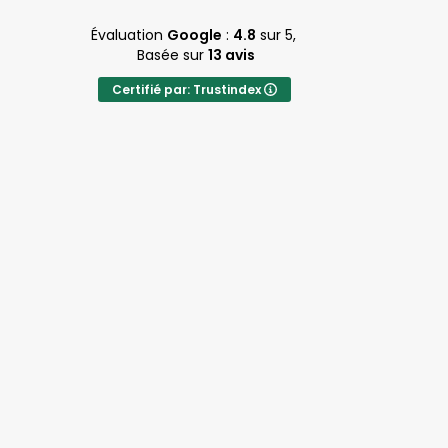
asso globalement correct néanmoins
Évaluation
Google
:
4.8
sur 5,
Basée sur
13 avis
Certifié par: Trustindex