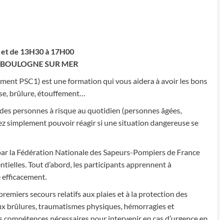
asso globalement correct néanmoins
2027
-
8h30
à
et de 13H30 à 17H00
12h
00 BOULOGNE SUR MER
et
de
ent PSC1) est une formation qui vous aidera à avoir les bons
13h30
ise, brûlure, étouffement…
à
 des personnes à risque au quotidien (personnes âgées,
17h00
z simplement pouvoir réagir si une situation dangereuse se
-
Boulogne
ar la Fédération Nationale des Sapeurs-Pompiers de France
sur
ntielles. Tout d’abord, les participants apprennent à
mer
e efficacement.
premiers secours relatifs aux plaies et à la protection des
 aux brûlures, traumatismes physiques, hémorragies et
es compétences nécessaires pour intervenir en cas d’urgence en