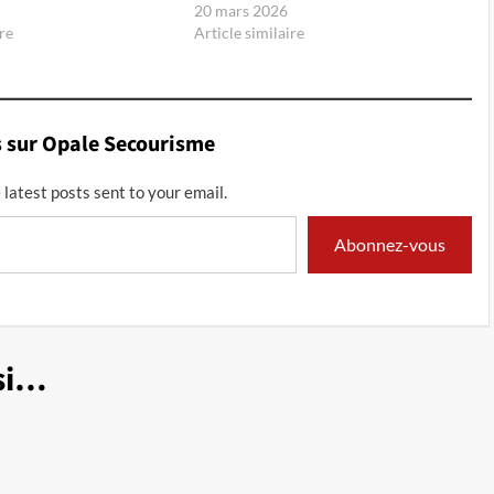
20 mars 2026
re
Article similaire
s sur Opale Secourisme
 latest posts sent to your email.
Abonnez-vous
si…