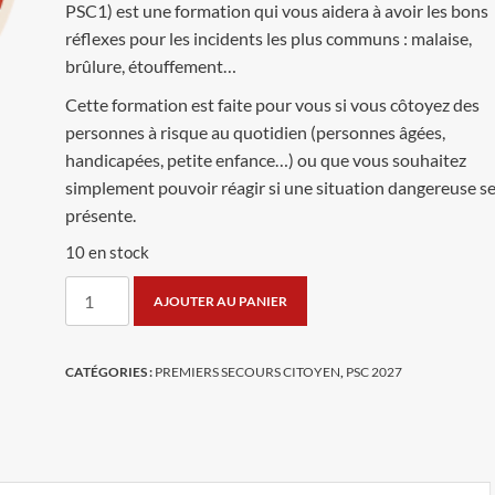
PSC1) est une formation qui vous aidera à avoir les bons
réflexes pour les incidents les plus communs : malaise,
brûlure, étouffement…
Cette formation est faite pour vous si vous côtoyez des
personnes à risque au quotidien (personnes âgées,
Cedric Monflier
handicapées, petite enfance…) ou que vous souhaitez
il y a 5 mois
simplement pouvoir réagir si une situation dangereuse s
présente.
10 en stock
Bonne asso au niveau secourisme
quantité
Par contre en interne ces autre chose
AJOUTER AU PANIER
de
on peut pas exprimer notre façon de
penser et certaine situation non prise
Premiers
au sérieux.
Secours
CATÉGORIES :
PREMIERS SECOURS CITOYEN
,
PSC 2027
Lire la suite
Concernant à l'aide au victime rien à
Citoyen
dire asso professionnelle à l'écoute e
du
très attentive vis à vis des demandeu
30
J'aurai aimer une rencontre égaleme
pour mon cas mais sans suite bref
04