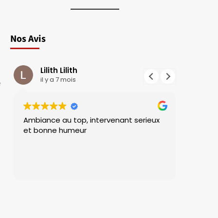
Nos Avis
Lilith Lilith
Batt
il y a 7 mois
il y 
e
Ambiance au top, intervenant serieux
Ça fait p
et bonne humeur
dans l'a
et je ne 
vraiment
t
r
nt