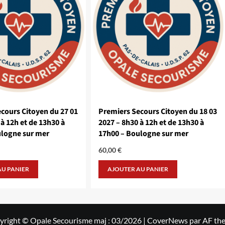
cours Citoyen du 27 01
Premiers Secours Citoyen du 18 03
à 12h et de 13h30 à
2027 – 8h30 à 12h et de 13h30 à
ulogne sur mer
17h00 – Boulogne sur mer
60,00
€
AU PANIER
AJOUTER AU PANIER
yright © Opale Secourisme maj : 03/2026
|
CoverNews
par AF th