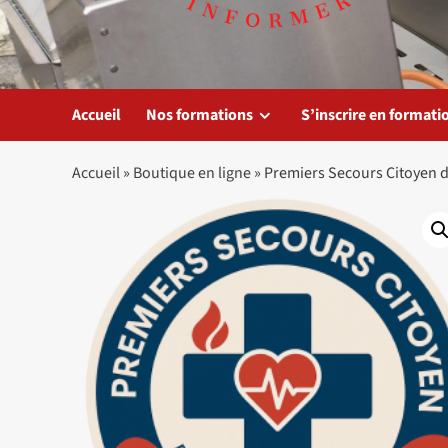
Accueil
Nos formations
S’inscrire en formati
Accueil
»
Boutique en ligne
»
Premiers Secours Citoyen d