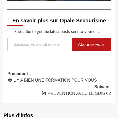
En savoir plus sur Opale Secourisme
Subscribe to get the latest posts sent to your email.
Saisissez votre adresse e-mail…
Abonnez-vous
Navigation
Précédent :
🎓IL Y A BIEN UNE FORMATION POUR VOUS
d’article
Suivant:
🚒 PRÉVENTION AVEC LE SDIS 62
Plus d'infos