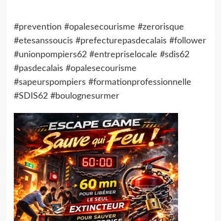
#prevention #opalesecourisme #zerorisque
#etesanssoucis #prefecturepasdecalais #follower
#unionpompiers62 #entrepriselocale #sdis62
#pasdecalais #opalesecourisme
#sapeurspompiers #formationprofessionnelle
#SDIS62 #boulognesurmer