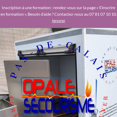
Inscription à une formation : rendez-vous sur la page « S’inscrire
en formation ». Besoin d’aide ? Contactez-nous au 07 81 07 10 10.
Ignorer
Aller
au
contenu