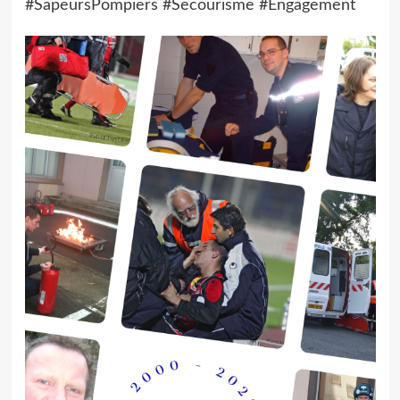
#SapeursPompiers #Secourisme #Engagement